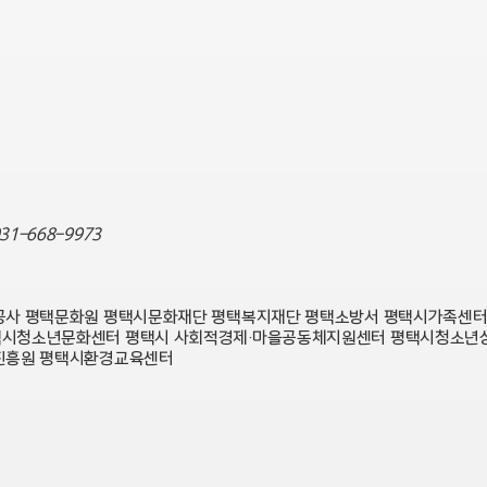
 031-668-9973
공사
평택문화원
평택시문화재단
평택복지재단
평택소방서
평택시가족센
택시청소년문화센터
평택시 사회적경제·마을공동체지원센터
평택시청소년
진흥원
평택시환경교육센터