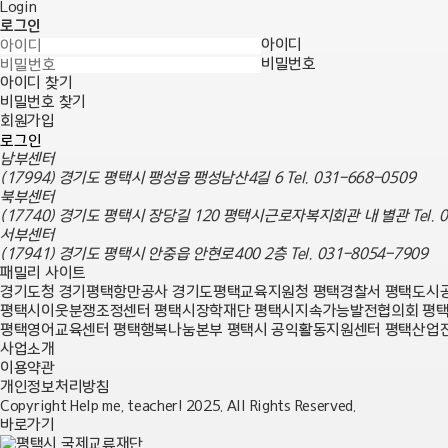
Login
로그인
아이디
비밀번호
아이디 찾기
비밀번호 찾기
회원가입
로그인
남부센터
(17994) 경기도 평택시 팽성읍 팽성남산4길 6
Tel. 031-668-0509
북부센터
(17740) 경기도 평택시 장당길 120 평택시근로자복지회관 내 별관
Tel.
서부센터
(17941) 경기도 평택시 안중읍 안현로400 2층
Tel. 031-8054-7909
패밀리 사이트
경기도청
경기평택항만공사
경기도평택교육지원청
평택경찰서
평택도시
평택시이웃분쟁조정센터
평택시장학재단
평택시지속가능발전협의회
평
평택영어교육센터
평택행복나눔본부
평택시 공익활동지원센터
평택산업
사업소개
이용약관
개인정보처리방침
Copyright Help me, teacher! 2025. All Rights Reserved.
바로가기